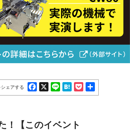
Fa
X
Lin
Ha
Po
共
をシェアする
ce
e
ten
ck
有
bo
a
et
ok
ました！【このイベント