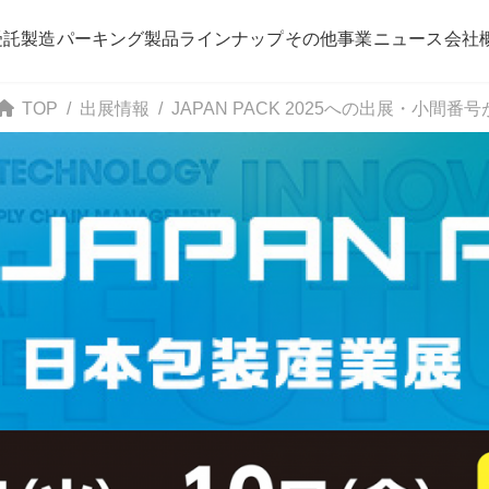
受託製造
パーキング
製品ラインナップ
その他事業
ニュース
会社
TOP
出展情報
JAPAN PACK 2025への出展・