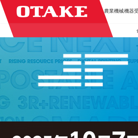
コ
ナ
農業機械
機器
ン
ビ
テ
ゲ
ン
ー
ツ
シ
へ
ョ
ス
ン
出展情報
キ
に
ッ
移
プ
動