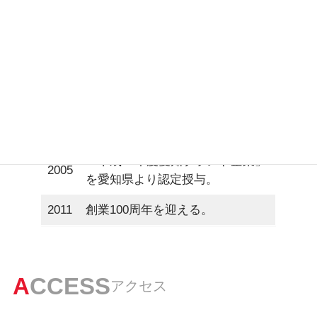
1975
山形工場、山形営業所開設。
1978
本社事務所棟・工場建設。
1979
機器部門開設。
駐車場部門「オータケパーキン
1988
グ」開設。
「平成16年度愛知ブランド企業」
2005
を愛知県より認定授与。
2011
創業100周年を迎える。
A
CCESS
アクセス