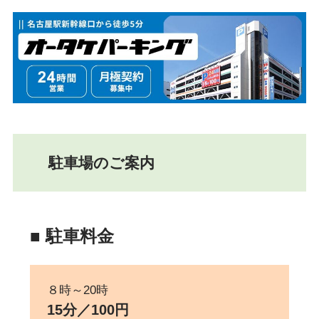
コ
ナ
ン
ビ
テ
ゲ
ン
ー
ツ
シ
へ
ョ
ス
ン
キ
に
駐車場のご案内
ッ
移
プ
動
■ 駐車料金
８時～20時
15分／100円