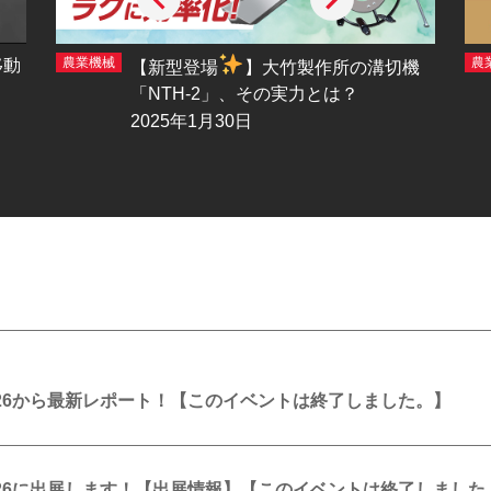
農業機械
農
移動
【新型登場
】大竹製作所の溝切機
「NTH-2」、その実力とは？
2025年1月30日
N 2026から最新レポート！【このイベントは終了しました。】
N 2026に出展します！【出展情報】【このイベントは終了しました