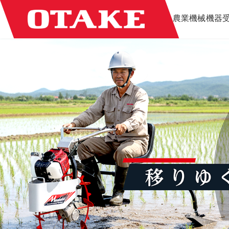
コ
ナ
農業機械
機器
ン
ビ
テ
ゲ
ン
ー
ツ
シ
へ
ョ
ス
ン
キ
に
ッ
移
プ
動