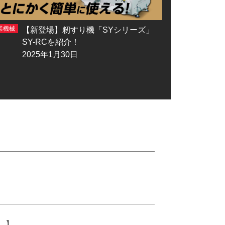
業機械
農業機械
【新登場】籾すり機「SYシリーズ」
【
SY-RCを紹介！
け低
ズ
2025年1月30日
20
。】