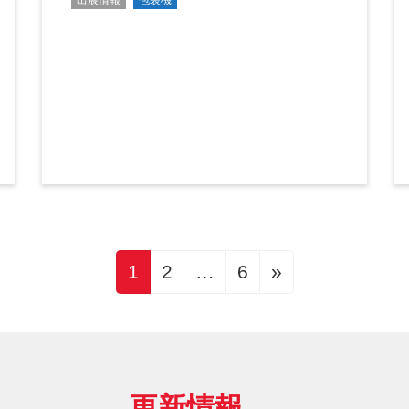
出展情報
包装機
固
固
固
1
2
…
6
»
定
定
定
ペ
ペ
ペ
ー
ー
ー
ジ
ジ
ジ
更新情報