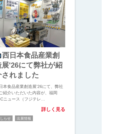
西日本食品産業創
造展'26にて弊社が紹
介されました
日本食品産業創造展'26にて、弊社
ご紹介いただいた内容が、福岡
NCニュース（フジテレ…
詳しく見る
おしらせ
出展情報