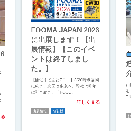
FOOMA JAPAN 2026
に出展します！【出
展情報】【このイベ
26
ントは終了しまし
！
た。】
終
【開催まであと7日！】5/26時点福岡
西
に続き、次回は東京へ。弊社は昨年
を
に引き続き、「FOO…
タ
T
級
詳しく見る
出展情報
包装機
見る