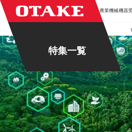
コ
ナ
農業機械
機器
ン
ビ
テ
ゲ
ン
ー
ツ
シ
へ
ョ
ス
ン
特集一覧
キ
に
ッ
移
プ
動