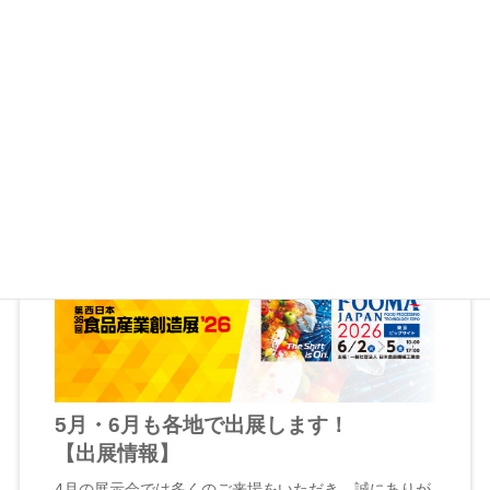
開催まであと7日！（5/13時点）弊社は第36回西日本食
品産業創造展'26に出展いた…
詳しく見る
出展情報
包装機
5月・6月も各地で出展します！
【出展情報】
4月の展示会では多くのご来場をいただき、誠にありが