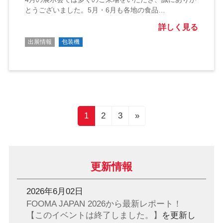
とうございました。5月・6月も各地の食品…
詳しく見る
出展情報
包装機
投
固
固
固
1
2
3
»
稿
定
定
定
ナ
ペ
ペ
ペ
ー
ー
ー
ビ
更新情報
ジ
ジ
ジ
ゲ
ー
2026年6月02日
シ
FOOMA JAPAN 2026から最新レポート！
ョ
【このイベントは終了しました。】
を更新し