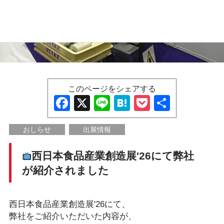
このページをシェアする
Fac
X
Line
Hat
Poc
共
ebo
ena
ket
有
おしらせ
出展情報
ok
西日本食品産業創造展'26にて弊社
が紹介されました
西日本食品産業創造展'26にて、
弊社をご紹介いただいた内容が、