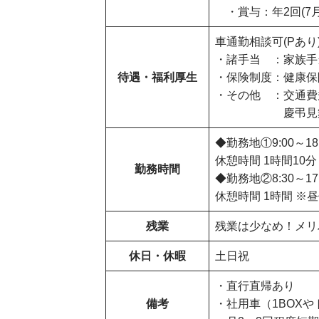
・賞与：年2回(7月
車通勤相談可(Pあり
・諸手当 ：家族手当
待遇・福利厚生
・保険制度：健康保険
・その他 ：交通費
慶弔見舞金、
◆勤務地①9:00～18:
休憩時間 1時間10
勤務時間
◆勤務地②8:30～17:
休憩時間 1時間 ※
残業
残業は少なめ！メリ
休日・休暇
土日祝
・直行直帰あり
備考
・社用車（1BOX