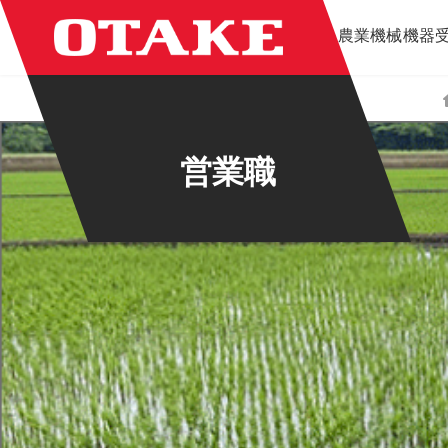
コ
ナ
農業機械
機器
ン
ビ
テ
ゲ
ン
ー
ツ
シ
へ
ョ
ス
ン
営業職
キ
に
ッ
移
プ
動