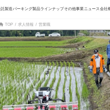
受託製造
パーキング
製品ラインナップ
その他事業
ニュース
会社
TOP
求人情報
営業職