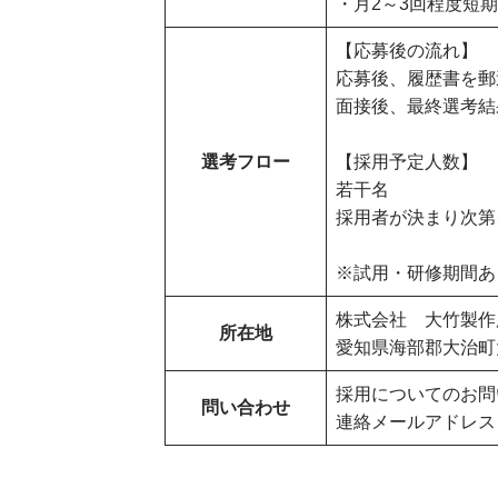
・月2～3回程度短
【応募後の流れ】
応募後、履歴書を郵
面接後、最終選考結
選考フロー
【採用予定人数】
若干名
採用者が決まり次第
※試用・研修期間あ
株式会社 大竹製作
所在地
愛知県海部郡大治町
採用についてのお問
問い合わせ
連絡メールアドレ