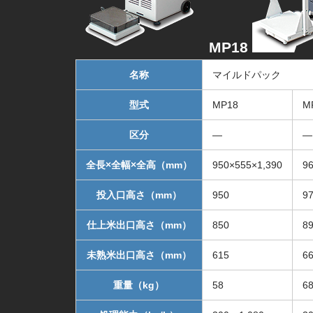
MP18
名称
マイルドパック
型式
MP18
M
区分
―
―
全長×全幅×全高（mm）
950×555×1,390
9
投入口高さ（mm）
950
9
仕上米出口高さ（mm）
850
8
未熟米出口高さ（mm）
615
6
重量（kg）
58
6