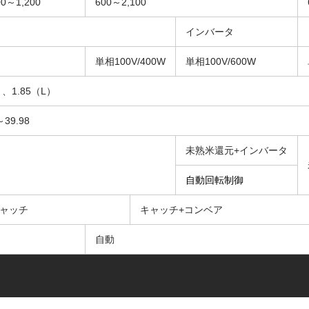
00～1,200
600～2,100
インバータ
単相100V/400W
単相100V/600W
）、1.85（L）
～39.98
未熟米還元+インバータ
自動回転制御
ャッチ
キャッチ+コンベア
自動