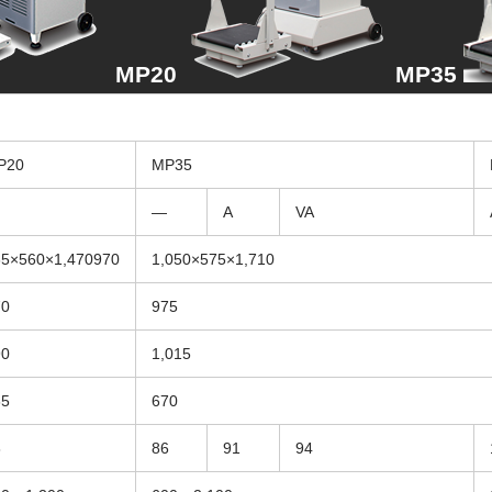
MP20
MP35
P20
MP35
―
A
VA
65×560×1,470970
1,050×575×1,710
70
975
90
1,015
65
670
8
86
91
94