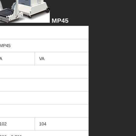
MP45
MP45
A
VA
102
104