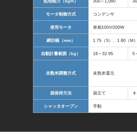
処理能力（kg/h）
300～1,080
3
モータ制御方式
コンデンサ
使用モータ
単相100V/200W
網目幅（mm）
1.75（S）、1.80（M
自動計量範囲（kg）
18～32.95
5
未熟米調整方式
未熟米還元
袋保持方法
袋立て
キ
シャッタオープン
手動