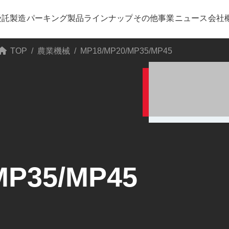
受託製造
パーキング
製品ラインナップ
その他事業
ニュース
会社
TOP
農業機械
MP18/MP20/MP35/MP45
MP35/MP45