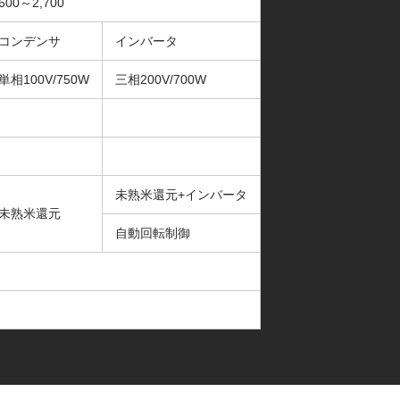
600～2,700
コンデンサ
インバータ
単相100V/750W
三相200V/700W
未熟米還元+インバータ
未熟米還元
自動回転制御