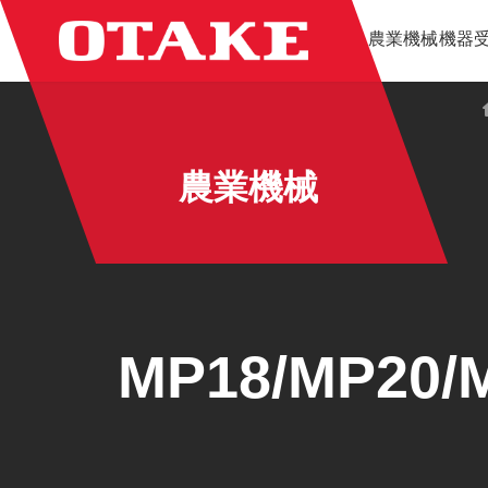
コ
ナ
農業機械
機器
ン
ビ
テ
ゲ
ン
ー
ツ
シ
へ
ョ
ス
ン
農業機械
キ
に
ッ
移
プ
動
MP18/MP20/