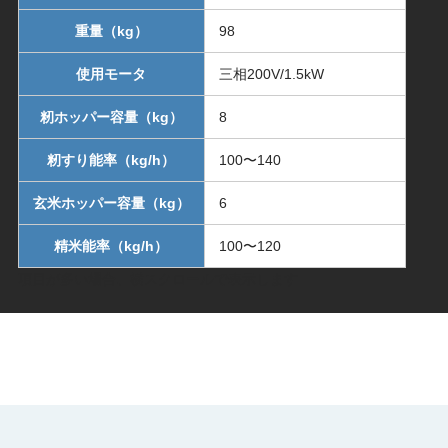
重量（kg）
98
使用モータ
三相200V/1.5kW
籾ホッパー容量（kg）
8
籾すり能率（kg/h）
100〜140
玄米ホッパー容量（kg）
6
精米能率（kg/h）
100〜120