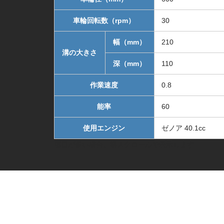
車輪回転数（rpm）
30
幅（mm）
210
溝の大きさ
深（mm）
110
作業速度
0.8
能率
60
使用エンジン
ゼノア 40.1cc