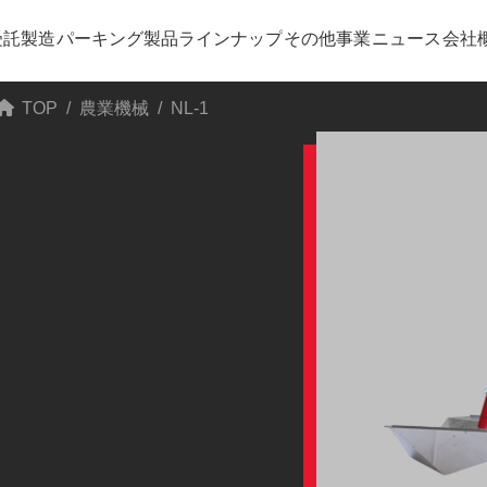
受託製造
パーキング
製品ラインナップ
その他事業
ニュース
会社
TOP
農業機械
NL-1