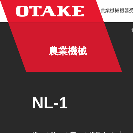
コ
ナ
農業機械
機器
ン
ビ
テ
ゲ
ン
ー
ツ
シ
へ
ョ
ス
ン
農業機械
キ
に
ッ
移
プ
動
NL-1