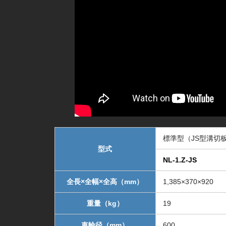
標準型（JS型溝切
型式
NL-1.Z-JS
全長×全幅×全高（mm）
1,385×370×920
重量（kg）
19
車輪径（mm）
600