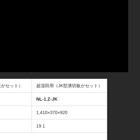
板がセット）
超湿田用（JK型溝切板がセット）
NL-1.Z-JK
1,410×370×920
19.1