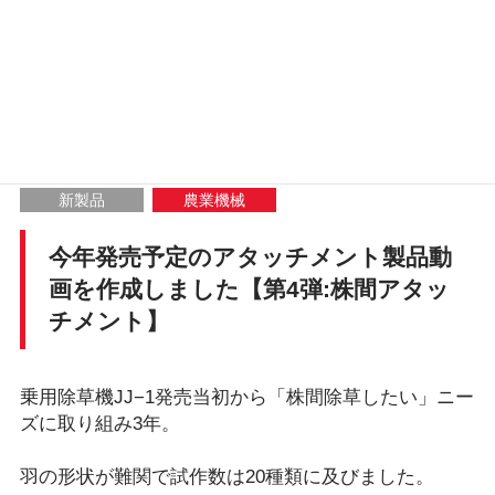
このページをシェアする
Fac
X
Line
Hat
Poc
共
ebo
ena
ket
有
新製品
農業機械
ok
今年発売予定のアタッチメント製品動
画を作成しました【第4弾:株間アタッ
チメント】
乗用除草機JJ−1発売当初から「株間除草したい」ニー
ズに取り組み3年。
羽の形状が難関で試作数は20種類に及びました。