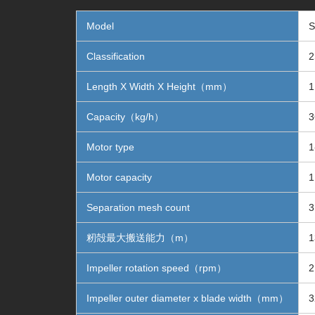
Model
S
Classification
Length X Width X Height（mm）
1
Capacity（kg/h）
3
Motor type
1
Motor capacity
1
Separation mesh count
3
籾殻最大搬送能力（m）
1
Impeller rotation speed（rpm）
2
Impeller outer diameter x blade width（mm）
3