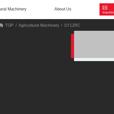
tural Machinery
About Us
TOP
Agricultural Machinery
SY12RC