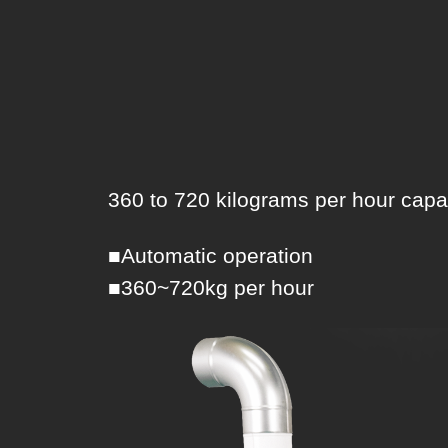
360 to 720 kilograms per hour capac
■Automatic operation
■360~720kg per hour