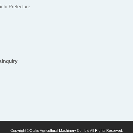
chi Prefecture
s
Inquiry
Copyright ©Otake Agricultural Machinery Co., Ltd All Rights Reserved.