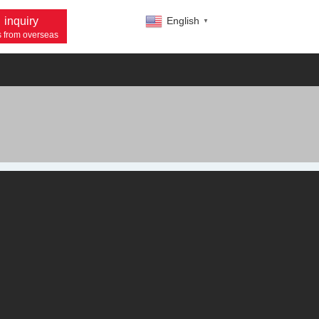
inquiry
▼