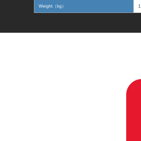
Weight（kg）
1