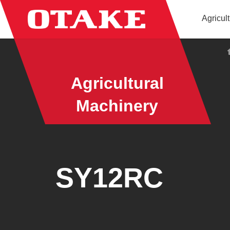
コ
ナ
Agricul
ン
ビ
テ
ゲ
ン
ー
ツ
シ
へ
ョ
Agricultural
ス
ン
キ
に
Machinery
ッ
移
プ
動
SY12RC