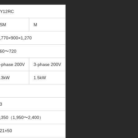
Y12RC
2SM
M
,770×900×1,270
60〜720
-phase 200V
3-phase 200V
.3kW
1.5kW
3
,350（1,950〜2,400）
21×50